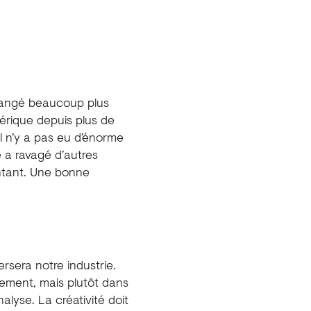
t changé beaucoup plus
érique depuis plus de
l n’y a pas eu d’énorme
e a ravagé d’autres
entant. Une bonne
ersera notre industrie.
ctement, mais plutôt dans
nalyse. La créativité doit