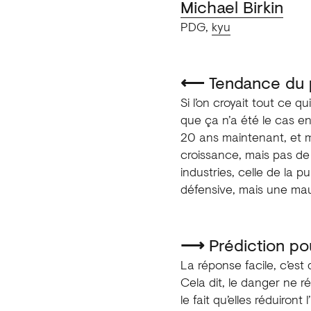
Michael Birkin
PDG,
kyu
⟵
Tendance du 
Si l’on croyait tout ce q
que ça n’a été le cas e
20 ans maintenant, et m
croissance, mais pas de
industries, celle de la 
défensive, mais une mau
⟶
Prédiction pou
La réponse facile, c’est
Cela dit, le danger ne r
le fait qu’elles réduiront