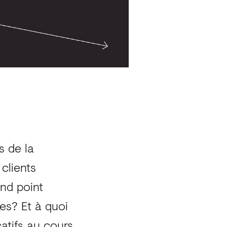
s de la
clients
and point
es? Et à quoi
atifs au cours