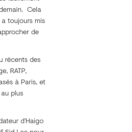
t demain. Cela
 a toujours mis
rapprocher de
u récents des
ge, RATP,
sés à Paris, et
 au plus
ateur d’Haigo
if Sid Lee pour