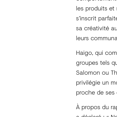
les produits e
s’inscrit parfa
sa créativité 
leurs communa
Haigo, qui com
groupes tels q
Salomon ou Tha
privilégie un m
proche de ses c
À propos du r
a déclaré : « 