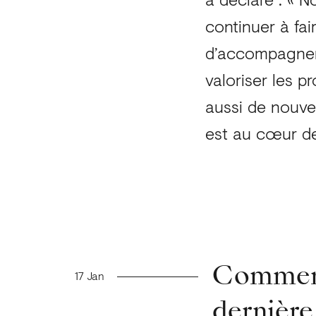
continuer à fa
d’accompagner 
valoriser les p
aussi de nouve
est au cœur de 
Nouvelles précédent
Comment 
17 Jan
dernière 