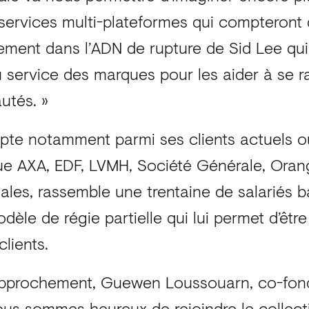
t services multi-plateformes qui compteron
itement dans l’ADN de rupture de Sid Lee qui
au service des marques pour les aider à se 
utés. »
pte notamment parmi ses clients actuels o
ue AXA, EDF, LVMH, Société Générale, Oran
les, rassemble une trentaine de salariés ba
odèle de régie partielle qui lui permet d’être
lients.
approchement, Guewen Loussouarn, co-fond
Nous sommes heureux de rejoindre le collect