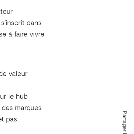
ateur
’inscrit dans
e à faire vivre
de valeur
our le hub
s des marques
et pas