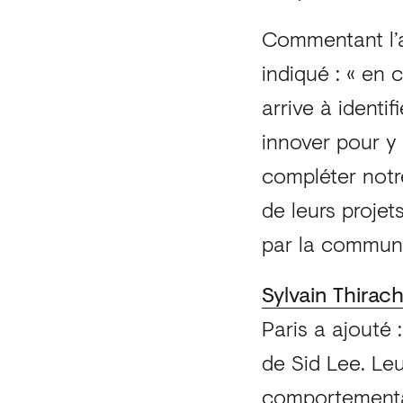
Commentant l
indiqué : « en
arrive à identi
innover pour y
compléter notr
de leurs projet
par la communic
Sylvain Thirac
Paris a ajouté 
de Sid Lee. Leu
comportemental