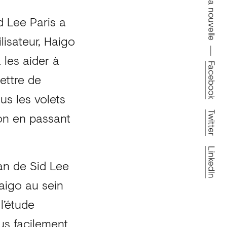
Partager la nouvelle
d Lee Paris a
lisateur, Haigo
 les aider à
Facebook
ettre de
us les volets
ion en passant
Twitter
LinkedIn
man de Sid Lee
Haigo au sein
l’étude
us facilement