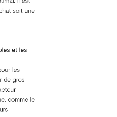
imal. Il est
chat soit une
les et les
our les
r de gros
acteur
ème, comme le
urs