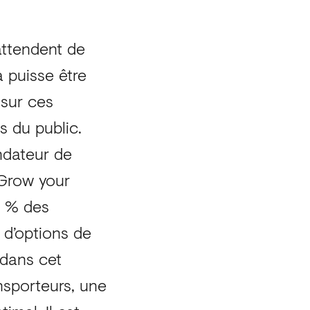
attendent de
a puisse être
 sur ces
es du public.
ondateur de
Grow your
7 % des
 d’options de
s dans cet
ansporteurs, une