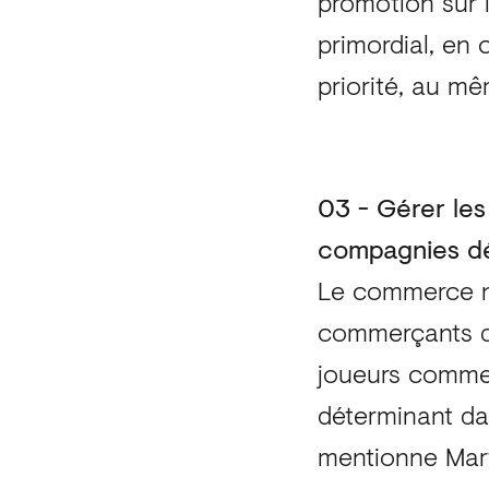
promotion sur l
primordial, en
priorité, au mê
03 - Gérer le
compagnies dé
Le commerce nu
commerçants qu
joueurs comme 
déterminant dan
mentionne Mart