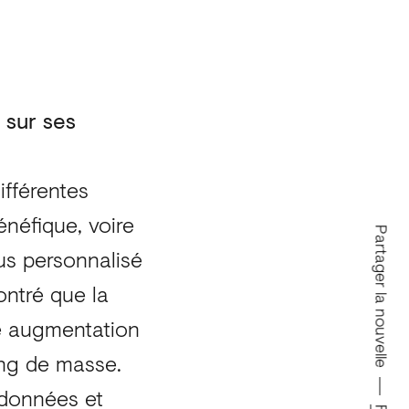
 sur ses
ifférentes
énéfique, voire
Partager la nouvelle
plus personnalisé
ontré que la
ne augmentation
ng de masse.
 données et