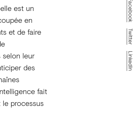
Facebook
ielle est un
découpée en
s et de faire
Twitter
de
 selon leur
LinkedIn
ticiper des
haînes
ntelligence fait
t le processus