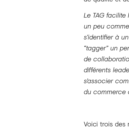
Le TAG facilite
un peu comme l
s’identifier à
“tagger” un pe
de collaborati
différents lea
s’associer com
du commerce d
Voici trois des