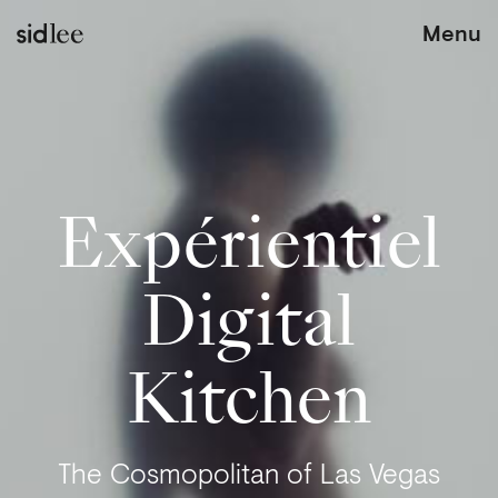
Menu
Expérientiel
Digital
Kitchen
The Cosmopolitan of Las Vegas