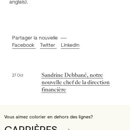
anglais).
Partager la nouvelle
Facebook
Twitter
LinkedIn
Nouvelles précédentes
Sandrine Debbané, notre
27 Oct
nouvelle chef de la direction
financière
Vous aimez colorier en dehors des lignes?
CARRIÈRES