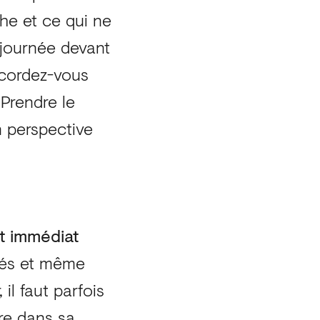
he et ce qui ne
 journée devant
ccordez-vous
Prendre le
n perspective
t immédiat
nés et même
il faut parfois
re dans sa