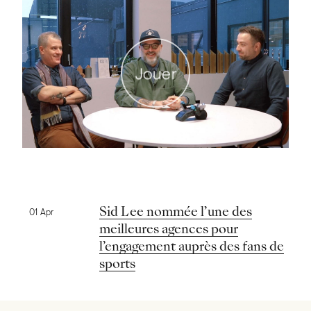
Jouer
Nouvelles précédentes
Sid Lee nommée l’une des
01 Apr
meilleures agences pour
l’engagement auprès des fans de
sports