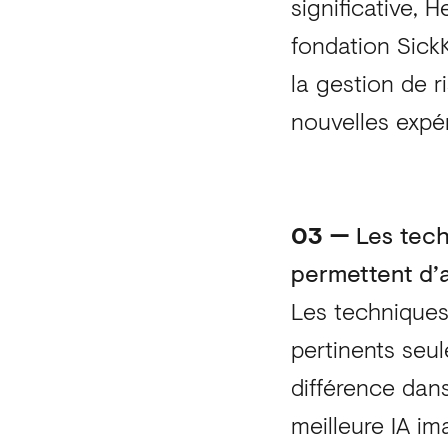
significative, 
fondation SickK
la gestion de r
nouvelles expé
03 —
Les tech
permettent d’
Les techniques 
pertinents seul
différence dan
meilleure IA i