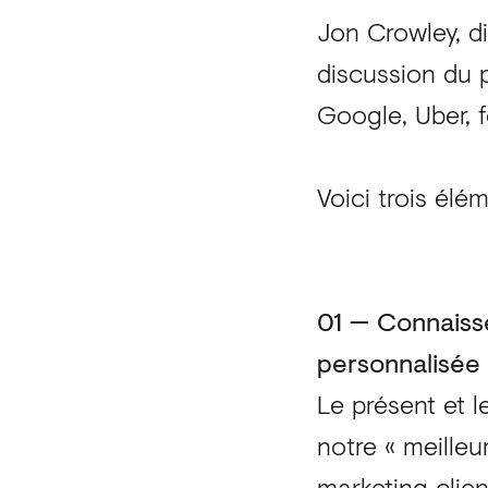
Jon Crowley, di
discussion du 
Google, Uber, 
Voici trois élé
01 — Connaiss
personnalisée
Le présent et l
notre « meille
marketing clie