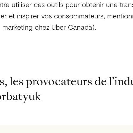
ntre utiliser ces outils pour obtenir une tra
r et inspirer vos consommateurs, mention
u marketing chez Uber Canada).
es
, les provocateurs de l’ind
orbatyuk