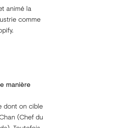
et animé la
dustrie comme
pify.
de manière
e dont on cible
 Chan (Chef du
a). Toutefois,