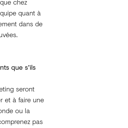
rique chez
équipe quant à
ssement dans de
uvées.
nts que s’ils
eting seront
r et à faire une
onde ou la
 comprenez pas