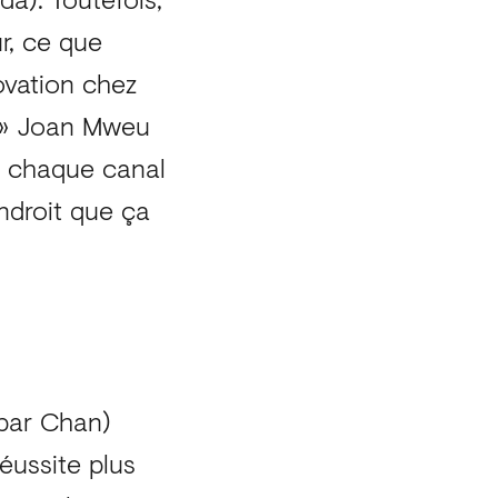
r, ce que
ovation chez
. » Joan Mweu
e chaque canal
ndroit que ça
 par Chan)
éussite plus