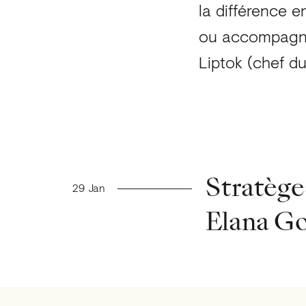
la différence e
ou accompagne
Liptok (chef d
Nouvelles précédent
Stratèges
29 Jan
Elana G