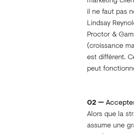
il ne faut pas
Lindsay Reynol
Proctor & Gamb
(croissance ma
est différent. 
peut fonctionne
02 —
Accepter 
Alors que la s
assume une gra