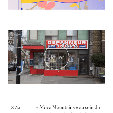
Jouer
Nouvelles précédentes
« Move Mountains » au sein du
06 Apr