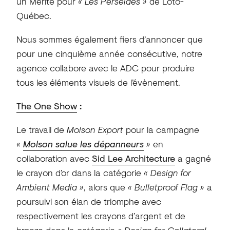
un Mérite pour
« Les Perséides »
de Loto-
Québec.
Nous sommes également fiers d’annoncer que
pour une cinquième année consécutive, notre
agence collabore avec le ADC pour produire
tous les éléments visuels de l’évènement.
The One Show
:
Le travail de
Molson Export
pour la campagne
«
Molson salue les dépanneurs
»
en
collaboration avec
Sid Lee Architecture
a gagné
le crayon d’or dans la catégorie
« Design for
Ambient Media »
, alors que
« Bulletproof Flag »
a
poursuivi son élan de triomphe avec
respectivement les crayons d’argent et de
bronze dans la catégorie
« Design for Collateral