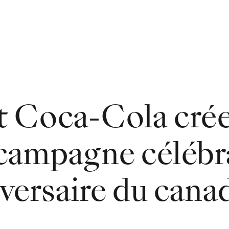
et Coca-Cola cré
campagne célébr
versaire du cana