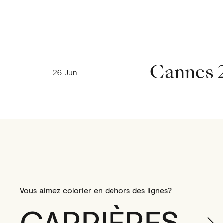
Nouvelles précédent
Cannes 2
26 Jun
Vous aimez colorier en dehors des lignes?
CARRIÈRES