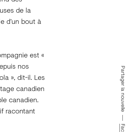
uses de la
le d’un bout à
ompagnie est «
Depuis nos
Partager la nouvelle
 », dit-il. Les
ritage canadien
able canadien.
f racontant