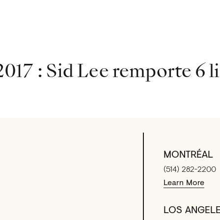
es
017 : Sid Lee remporte 6 l
MONTRÉAL
(514) 282-2200
Learn More
LOS ANGEL