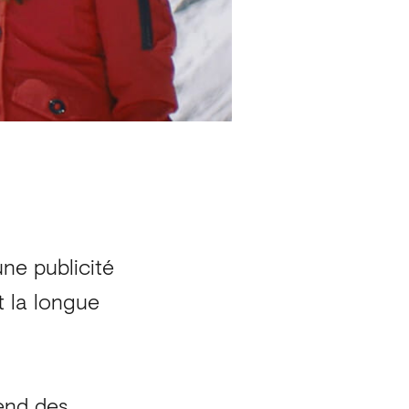
ne publicité
t la longue
end des