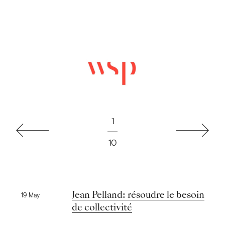
1
Précédent
Suivant
10
Nouvelles précédentes
Jean Pelland: résoudre le besoin
19 May
de collectivité