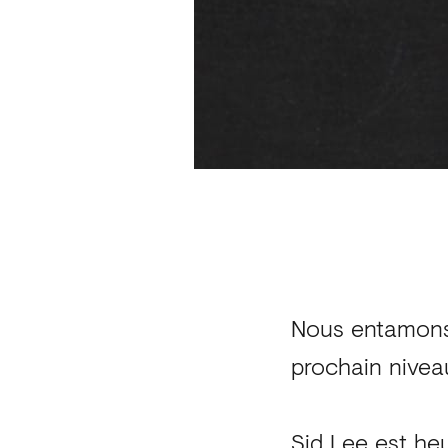
Nous entamons 
prochain nivea
Sid Lee est he