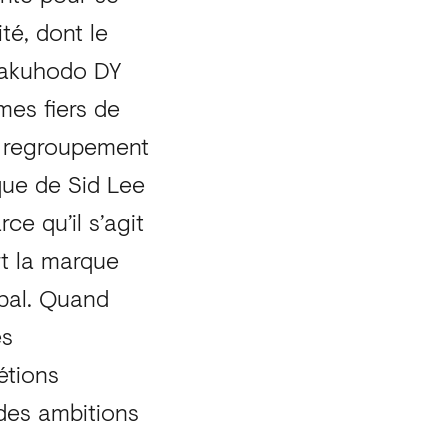
té, dont le
 Hakuhodo DY
es fiers de
e regroupement
que de Sid Lee
ce qu’il s’agit
rt la marque
obal. Quand
es
étions
 des ambitions