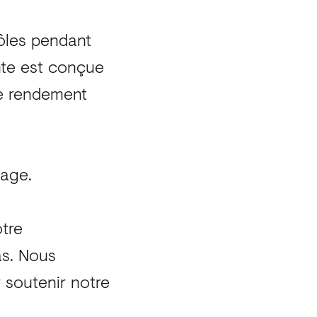
rôles pendant
nte est conçue
le rendement
tage.
otre
as. Nous
 soutenir notre