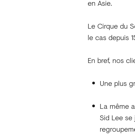
en Asie.
Le Cirque du S
le cas depuis 1
En bref, nos cl
Une plus g
La même ap
Sid Lee se 
regroupemen