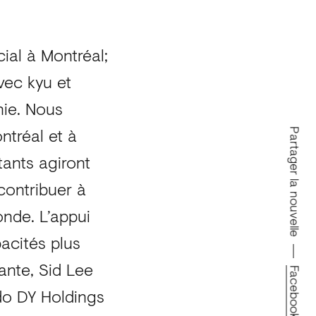
ial à Montréal;
vec kyu et
nie. Nous
ntréal et à
Partager la nouvelle
ants agiront
contribuer à
nde. L’appui
acités plus
ante, Sid Lee
Facebook
do DY Holdings