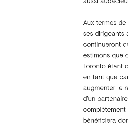
aussi audacieu
Aux termes de l
ses dirigeants
continueront de
estimons que c
Toronto étant 
en tant que ca
augmenter le r
d’un partenair
complètement e
bénéficiera do