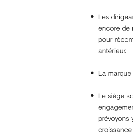
Les dirigea
encore de 
pour récom
antérieur.
La marque 
Le siège s
engagement
prévoyons y
croissance 