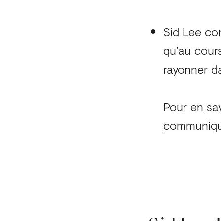
Sid Lee co
qu’au cours
rayonner d
Pour en sav
communiqué