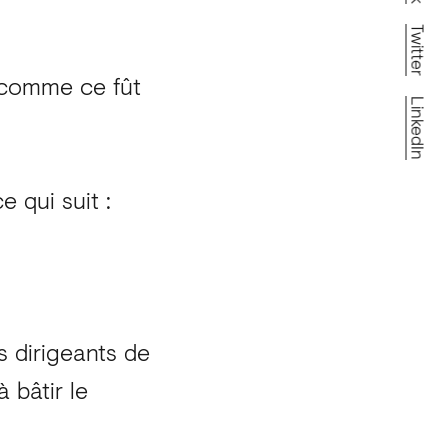
Twitter
 comme ce fût
LinkedIn
e qui suit :
 dirigeants de
 bâtir le