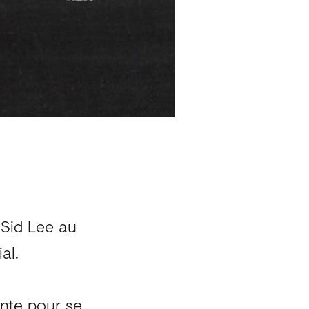
 Sid Lee au
al.
ente pour se