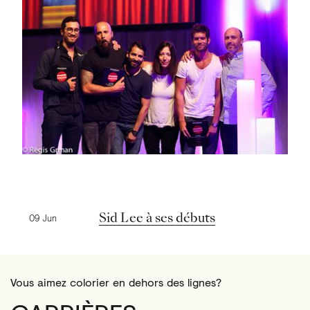
Nouvelles précédentes
Sid Lee à ses débuts
09 Jun
Vous aimez colorier en dehors des lignes?