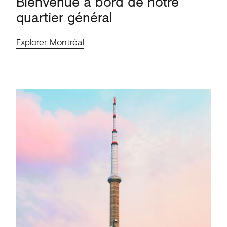
Bienvenue
à
bord
de
notre
quartier
général
Explorer Montréal