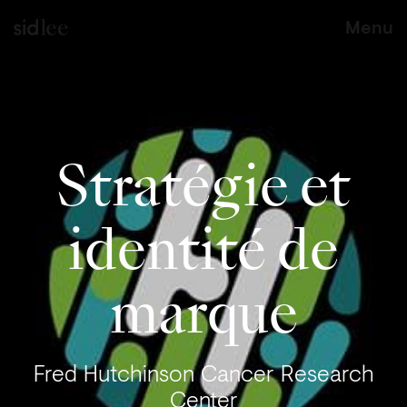
Menu
Stratégie et
identité de
marque
Fred Hutchinson Cancer Research
Center