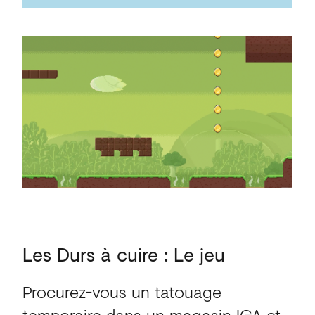
Les
Durs
à
cuire
:
Le
jeu
Procurez-vous un tatouage
temporaire dans un magasin IGA et