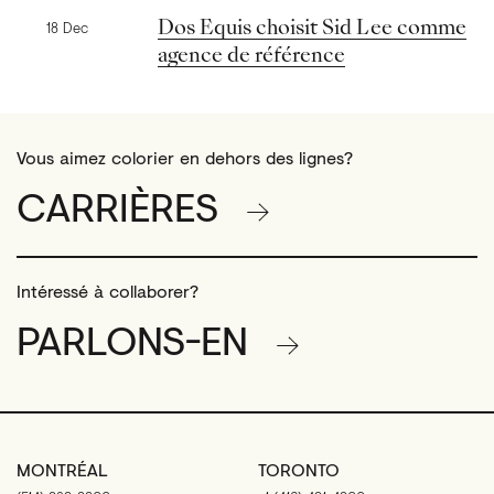
Nouvelles précédentes
Dos Equis choisit Sid Lee comme
18 Dec
agence de référence
Vous aimez colorier en dehors des lignes?
CARRIÈRES
Intéressé à collaborer?
PARLONS-EN
MONTRÉAL
TORONTO