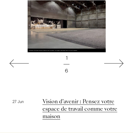
1
Précédent
Suivant
6
Nouvelles précédentes
Vision d’avenir : Pensez votre
27 Jun
espace de travail comme votre
maison