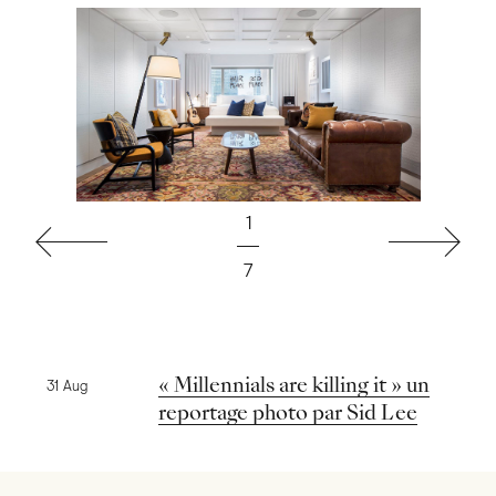
1
Précédent
Suivant
7
Nouvelles précédentes
« Millennials are killing it » un
31 Aug
reportage photo par Sid Lee