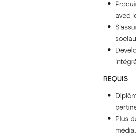
Produi
avec l
S’assu
sociau
Dévelo
intég
REQUIS
Diplôm
pertin
Plus d
média,