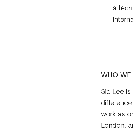
à l’éc
intern
WHO WE 
Sid Lee is
difference
work as on
London, an