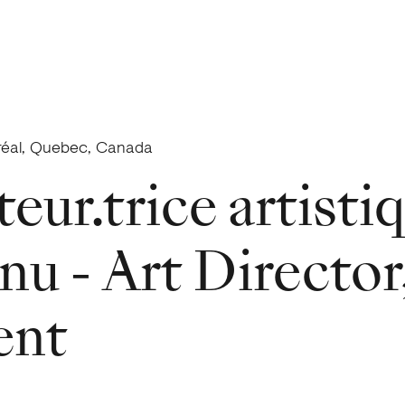
réal, Quebec, Canada
eur.trice artisti
nu - Art Director
ent