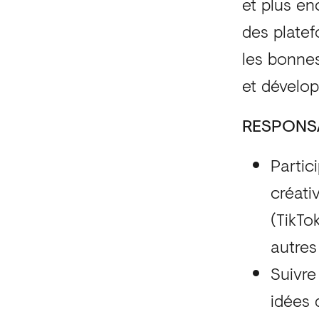
et plus en
des platef
les bonnes 
et dévelop
RESPONSA
Partic
créati
(TikTo
autres
Suivre
idées 