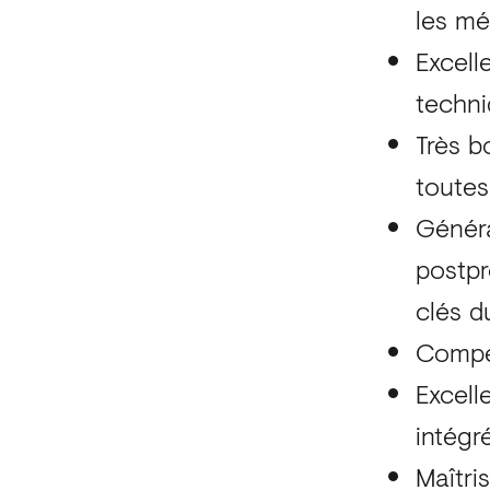
les mé
Excell
techni
Très b
toutes
Généra
postpr
clés du
Compét
Excell
intégr
Maîtri