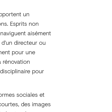
apportent un
ns. Esprits non
s naviguent aisément
n d’un directeur ou
ement pour une
a rénovation
disciplinaire pour
ormes sociales et
 courtes, des images