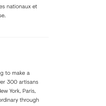
gues nationaux et
se.
ing to make a
ver 300 artisans
ew York, Paris,
ordinary through