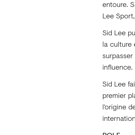
entoure. S
Lee Sport,
Sid Lee pu
la culture 
surpasser 
influence.
Sid Lee fa
premier pl
l’origine 
internatio
ROLE