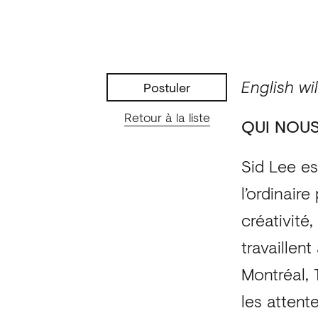
English wil
Postuler
Retour à la liste
QUI NOU
Sid Lee est
l’ordinair
créativité,
travaille
Montréal, 
les attent