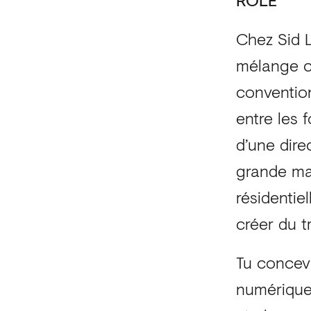
Chez Sid L
mélange cr
convention
entre les 
d’une dire
grande ma
résidentie
créer du t
Tu concevr
numériques