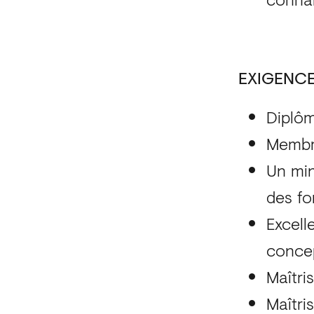
EXIGENC
Diplôm
Membre
Un min
des fo
Excell
conce
Maîtri
Maîtris