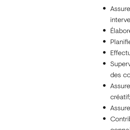
Assure
interv
Élabore
Planifi
Effect
Superv
des c
Assure
créatif
Assure
Contri
conna