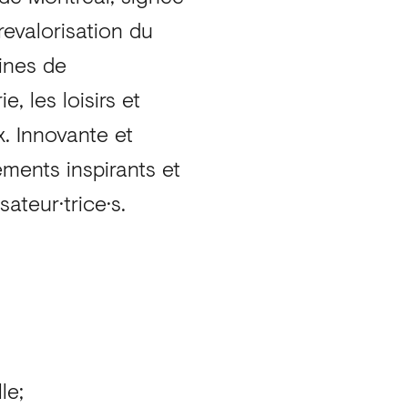
evalorisation du
ines de
, les loisirs et
. Innovante et
ements inspirants et
ateur·trice·s.
le;