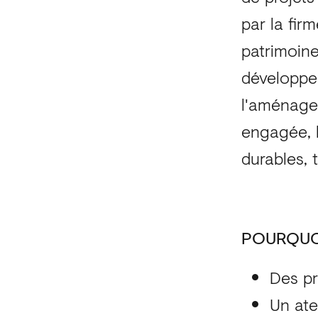
par la fir
patrimoine
développem
l'aménage
engagée, l
durables, 
POURQUOI
Des pr
Un ate