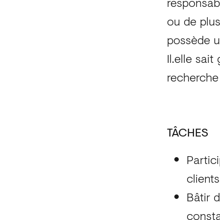
responsabl
ou de plus
possède un
Il.elle sai
recherche 
TÂCHES
Partic
client
Bâtir 
consta