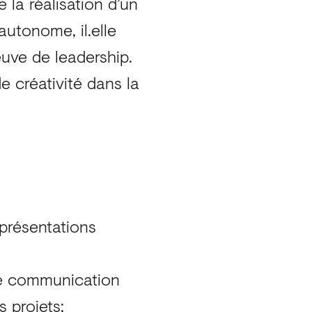
 la réalisation d’un
autonome, il.elle
euve de leadership.
de créativité dans la
 présentations
une communication
s projets;