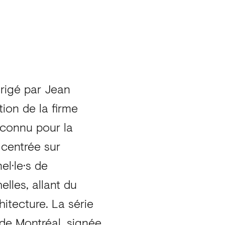
dirigé par Jean
tion de la firme
econnu pour la
 centrée sur
nel·le·s de
elles, allant du
hitecture. La série
 de Montréal, signée