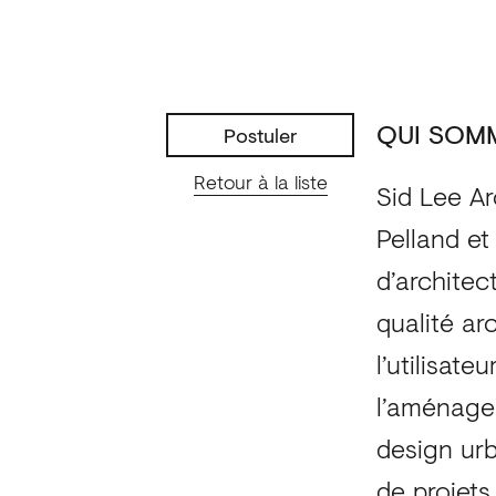
QUI SOM
Postuler
Retour à la liste
Sid Lee Ar
Pelland et
d’architec
qualité ar
l’utilisate
l’aménagem
design urb
de projets