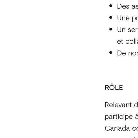
Des as
Une po
Un ser
et col
De nom
RÔLE
Relevant d
participe 
Canada com