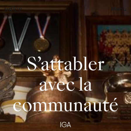
Menu
S’attabler
avec la
communauté
IGA